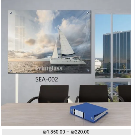
₪
1,850.00
–
₪
220.00