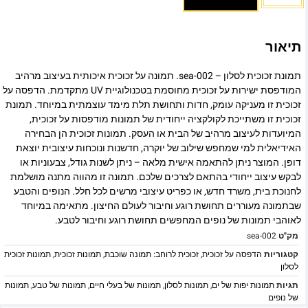
תיאור
תמונת זכוכית לסלון – sea-002. תמונה על זכוכית איכותית בעיצוב מרהיב
המודפסת ישירות על זכוכית מחוסמת בטכנולוגיית UV מתקדמת. הדפסה על
זכוכית זו מעניקה עומק, חדות ותחושת תלת מימד עוצמתית במיוחד. תמונת
זכוכית זו משתייכת לקולקציה ייחודית של תמונות מודפסות על זכוכית,
המיועדות לעיצוב מרהיב של הבית או העסק. תמונות זכוכית הן הבחירה
האידיאלית למי שמחפש שילוב של יוקרה, חדשנות ונוכחות עיצובית יוצאת
דופן. המוצר ניתן להתאמה אישית מלאה – ניתן לשנות גודל, צבעוניות או
לבקש עיצוב ייחודי בהתאם לצרכים שלכם. תמונה זו מהווה מתנה מושלמת
לחנוכת בית, משרד חדש, או כפריט עיצובי מרשים לכל חלל. הנופים והטבע
שבתמונה מעוררים תחושת רוגע וחיבור לעולם החיצון. מתאימה במיוחד
לאוהבי תמונות של נופים המחפשים תחושת רוגע וחיבור לטבע.
מק"ט
sea-002
קטגוריות
הדפסה על זכוכית
,
זכוכית לרוחב: תמונה שוכבת
,
תמונות זכוכית
,
תמונות זכוכית
לסלון
תגיות
תמונות יפות של ים
,
תמונות לסלון
,
תמונות של בעלי חיים
,
תמונות של טבע
,
תמונות
של נופים