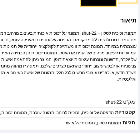
תיאור
תמונת זכוכית לסלון – shut-22. תמונה על זכוכית איכותית בעיצוב
מחוסמת בטכנולוגיית UV מתקדמת. הדפסה על זכוכית זו מעניקה עומ
עוצמתית במיוחד. תמונת זכוכית זו משתייכת לקולקציה ייחודית של תמונות מו
המיועדות לעיצוב מרהיב של הבית או העסק. תמונות זכוכית הן הבחירה האיד
של יוקרה, חדשנות ונוכחות עיצובית יוצאת דופן. המוצר ניתן להתאמה אישית מ
צבעוניות או לבקש עיצוב ייחודי בהתאם לצרכים שלכם. תמונה זו מהווה מתנה
משרד חדש, או כפריט עיצובי מרשים לכל חלל. תמונות של אישה בעיצוב אומנ
ואלגנטיות.
מק"ט
shut-22
קטגוריות
,
,
,
הדפסה על זכוכית
זכוכית לרוחב: תמונה שוכבת
תמונות זכוכית
תגיות
,
תמונות לסלון
תמונות של אישה