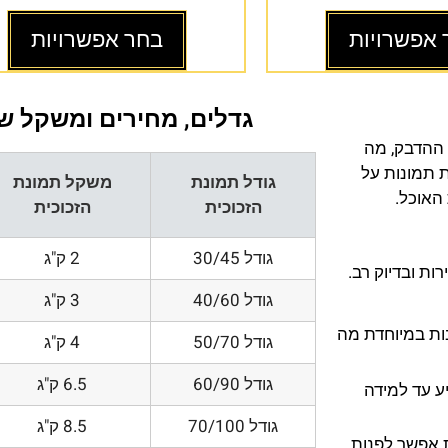
 אפשרויות
בחר אפשרויות
גדלים, מחירים ומשקל של
 ההדבק, מה
ת תמונות על
גודל תמונת
משקל תמונת
 האוכל.
הזכוכית
הזכוכית
גודל 30/45
2 ק"ג
ת ובדיוק רב.
גודל 40/60
3 ק"ג
200 DPI ורזולוציות גובות במיוחדת מה
גודל 50/70
4 ק"ג
גודל 60/90
6.5 ק"ג
ע עד למידה
גודל 70/100
8.5 ק"ג
 אפשר לפנות