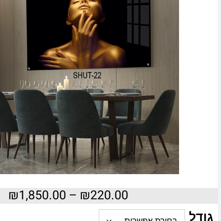
₪
1,850.00
–
₪
220.00
גודל