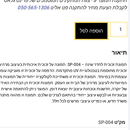
התקנת המוצר ע"י צוות המתקינים המוסמכים של פרינט גלאס
לקבלת הצעת מחיר להתקנה פנו אלינו
050-565-1306
הוספה לסל
תיאור
תמונת זכוכית לחדר שינה – SP-004. תמונה על זכוכית איכותית 
זכוכית מחוסמת בטכנולוגיית UV מתקדמת. הדפסה על זכוכית זו
עוצמתית במיוחד. תמונת זכוכית זו משתייכת לקולקציה ייחודית של תמונות מו
המיועדות לעיצוב מרהיב של הבית או העסק. תמונות זכוכית הן הבחירה האיד
של יוקרה, חדשנות ונוכחות עיצובית יוצאת דופן. המוצר ניתן להתאמה אישית מ
צבעוניות או לבקש עיצוב ייחודי בהתאם לצרכים שלכם. תמונה זו מהווה מתנה
משרד חדש, או כפריט עיצובי מרשים לכל חלל.
מק"ט
SP-004