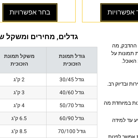
 אפשרויות
בחר אפשרויות
גדלים, מחירים ומשקל של
 ההדבק, מה
ת תמונות על
גודל תמונת
משקל תמונת
 האוכל.
הזכוכית
הזכוכית
גודל 30/45
2 ק"ג
ת ובדיוק רב.
גודל 40/60
3 ק"ג
200 DPI ורזולוציות גובות במיוחדת מה
גודל 50/70
4 ק"ג
גודל 60/90
6.5 ק"ג
ע עד למידה
גודל 70/100
8.5 ק"ג
 אפשר לפנות