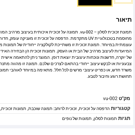
תיאור
תמונת זכוכית לסלון – vu-002. תמונה על זכוכית איכותית בעיצוב 
מחוסמת בטכנולוגיית UV מתקדמת. הדפסה על זכוכית זו מעניקה עומ
עוצמתית במיוחד. תמונת זכוכית זו משתייכת לקולקציה ייחודית של תמונות מו
המיועדות לעיצוב מרהיב של הבית או העסק. תמונות זכוכית הן הבחירה האיד
של יוקרה, חדשנות ונוכחות עיצובית יוצאת דופן. המוצר ניתן להתאמה אישית מ
צבעוניות או לבקש עיצוב ייחודי בהתאם לצרכים שלכם. תמונה זו מהווה מתנה
משרד חדש, או כפריט עיצובי מרשים לכל חלל. מתאימה במיוחד לאוהבי תמונ
תחושת רוגע וחיבור לטבע.
מק"ט
vu-002
קטגוריות
,
,
,
הדפסה על זכוכית
זכוכית לרוחב: תמונה שוכבת
תמונות זכוכית
תגיות
,
תמונות לסלון
תמונות של נופים