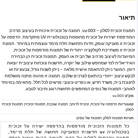
תיאור
תמונת זכוכית לסלון – vu-003. תמונה על זכוכית איכותית בעיצוב מרהיב
המודפסת ישירות על זכוכית מחוסמת בטכנולוגיית UV מתקדמת. הדפסה על
זכוכית זו מעניקה עומק, חדות ותחושת תלת מימד עוצמתית במיוחד. תמונת
זכוכית זו משתייכת לקולקציה ייחודית של תמונות מודפסות על זכוכית,
המיועדות לעיצוב מרהיב של הבית או העסק. תמונות זכוכית הן הבחירה
האידיאלית למי שמחפש שילוב של יוקרה, חדשנות ונוכחות עיצובית יוצאת
דופן. המוצר ניתן להתאמה אישית מלאה – ניתן לשנות גודל, צבעוניות או
לבקש עיצוב ייחודי בהתאם לצרכים שלכם. תמונה זו מהווה מתנה מושלמת
לחנוכת בית, משרד חדש, או כפריט עיצובי מרשים לכל חלל. מתאימה במיוחד
לאוהבי תמונות של נופים המחפשים תחושת רוגע וחיבור לטבע.
מק"ט
vu-003
קטגוריות
הדפסה על זכוכית
,
זכוכית לרוחב: תמונה שוכבת
,
תמונות זכוכית
,
תמונות זכוכית
לסלון
תגיות
תמונות לסלון
,
תמונות של נופים
כל תמונות הזכוכית מודפסות בהדפסה ישירה על זכוכית
בטכנולוגיה uv חדשנית המעניקה תחושה של תלת מיימד,
תמונה יוקרתית לתליה על הקיר, לעיצוב הבית, עיצוב העסק