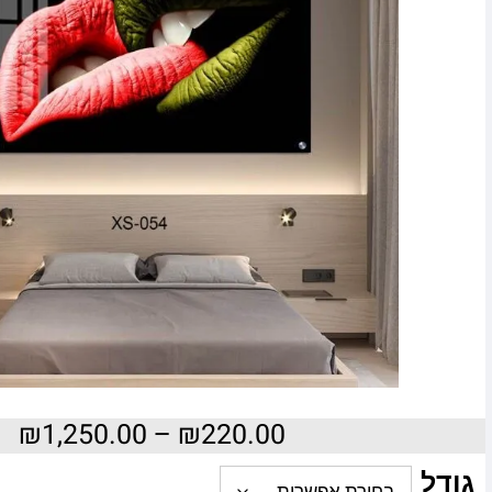
₪
1,250.00
–
₪
220.00
גודל