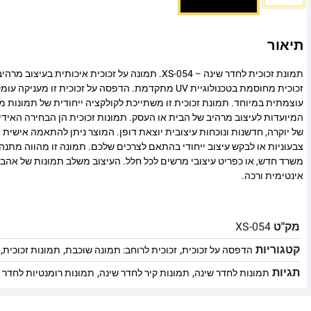
תיאור
תמונת זכוכית לחדר שינה – XS-054. תמונה על זכוכית איכותית 
זכוכית מחוסמת בטכנולוגיית UV מתקדמת. הדפסה על זכוכית זו
עוצמתית במיוחד. תמונת זכוכית זו משתייכת לקולקציה ייחודית של תמונות מו
המיועדות לעיצוב מרהיב של הבית או העסק. תמונות זכוכית הן הבחירה האיד
של יוקרה, חדשנות ונוכחות עיצובית יוצאת דופן. המוצר ניתן להתאמה אישית מ
צבעוניות או לבקש עיצוב ייחודי בהתאם לצרכים שלכם. תמונה זו מהווה מתנה
משרד חדש, או כפריט עיצובי מרשים לכל חלל. העיצוב משלב תמונות של אהב
אינטימית ורכה.
מק"ט
XS-054
קטגוריות
,
,
,
הדפסה על זכוכית
זכוכית לרוחב: תמונה שוכבת
תמונות זכוכית
תגיות
,
,
תמונות לחדר שינה
תמונות קיר לחדר שינה
תמונות רומנטיות לחדר 