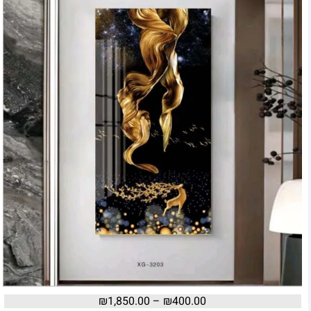
₪
1,850.00
–
₪
400.00