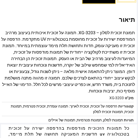
תיאור
תמונת זכוכית לסלון – XG-3203. תמונה על זכוכית איכותית בעיצוב מרהיב
המודפסת ישירות על זכוכית מחוסמת בטכנולוגיית UV מתקדמת. הדפסה על
זכוכית זו מעניקה עומק, חדות ותחושת תלת מימד עוצמתית במיוחד. תמונת
זכוכית זו משתייכת לקולקציה ייחודית של תמונות מודפסות על זכוכית,
המיועדות לעיצוב מרהיב של הבית או העסק. תמונות זכוכית הן הבחירה
האידיאלית למי שמחפש שילוב של יוקרה, חדשנות ונוכחות עיצובית יוצאת
דופן. המוצר ניתן להתאמה אישית מלאה – ניתן לשנות גודל, צבעוניות או
לבקש עיצוב ייחודי בהתאם לצרכים שלכם. תמונה זו מהווה מתנה מושלמת
לחנוכת בית, משרד חדש, או כפריט עיצובי מרשים לכל חלל. הדימוי של האייל
מוסיף כוח, יציבות ונוכחות.
מק"ט
XG-3203
קטגוריות
הדפסה על זכוכית
,
זכוכית לארוך: תמונה עומדת
,
זכוכית פנורמית
,
תמונות
זכוכית
,
תמונות זכוכית לסלון
תגיות
תמונות לסלון
,
תמונות פנורמיות
,
תמונות של איילים
כל תמונות הזכוכית מודפסות בהדפסה ישירה על זכוכית
בטכנולוגיה uv חדשנית המעניקה תחושה של תלת מיימד,