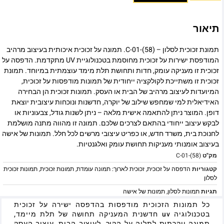
תיאור
תמונת זכוכית לסלון – C-01-(58). תמונה על זכוכית איכותית בעיצוב מרהיב
המודפסת ישירות על זכוכית מחוסמת בטכנולוגיית UV מתקדמת. הדפסה על
זכוכית זו מעניקה עומק, חדות ותחושת תלת מימד עוצמתית במיוחד. תמונת
זכוכית זו משתייכת לקולקציה ייחודית של תמונות מודפסות על זכוכית,
המיועדות לעיצוב מרהיב של הבית או העסק. תמונות זכוכית הן הבחירה
האידיאלית למי שמחפש שילוב של יוקרה, חדשנות ונוכחות עיצובית יוצאת
דופן. המוצר ניתן להתאמה אישית מלאה – ניתן לשנות גודל, צבעוניות או
לבקש עיצוב ייחודי בהתאם לצרכים שלכם. תמונה זו מהווה מתנה מושלמת
לחנוכת בית, משרד חדש, או כפריט עיצובי מרשים לכל חלל. תמונות של אישה
בעיצוב אומנותי מעניקות תחושת עומק ואלגנטיות.
מק"ט
C-01-(58)
קטגוריות
הדפסה על זכוכית
,
זכוכית לארוך: תמונה עומדת
,
תמונות זכוכית
,
תמונות זכוכית
לסלון
תגיות
תמונות לסלון
,
תמונות של אישה
כל תמונות הזכוכית מודפסות בהדפסה ישירה על זכוכית
בטכנולוגיה uv חדשנית המעניקה תחושה של תלת מיימד,
תמונה יוקרתית לתליה על הקיר, לעיצוב הבית, עיצוב העסק