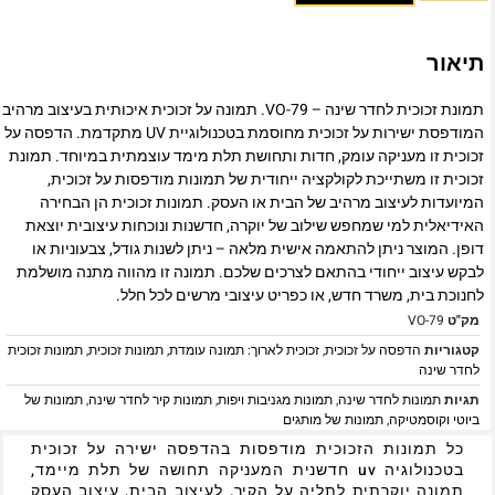
תיאור
תמונת זכוכית לחדר שינה – VO-79. תמונה על זכוכית איכותית בעיצוב מרהיב
המודפסת ישירות על זכוכית מחוסמת בטכנולוגיית UV מתקדמת. הדפסה על
זכוכית זו מעניקה עומק, חדות ותחושת תלת מימד עוצמתית במיוחד. תמונת
זכוכית זו משתייכת לקולקציה ייחודית של תמונות מודפסות על זכוכית,
המיועדות לעיצוב מרהיב של הבית או העסק. תמונות זכוכית הן הבחירה
האידיאלית למי שמחפש שילוב של יוקרה, חדשנות ונוכחות עיצובית יוצאת
דופן. המוצר ניתן להתאמה אישית מלאה – ניתן לשנות גודל, צבעוניות או
לבקש עיצוב ייחודי בהתאם לצרכים שלכם. תמונה זו מהווה מתנה מושלמת
לחנוכת בית, משרד חדש, או כפריט עיצובי מרשים לכל חלל.
מק"ט
VO-79
קטגוריות
הדפסה על זכוכית
,
זכוכית לארוך: תמונה עומדת
,
תמונות זכוכית
,
תמונות זכוכית
לחדר שינה
תגיות
תמונות לחדר שינה
,
תמונות מגניבות ויפות
,
תמונות קיר לחדר שינה
,
תמונות של
ביוטי וקוסמטיקה
,
תמונות של מותגים
כל תמונות הזכוכית מודפסות בהדפסה ישירה על זכוכית
בטכנולוגיה uv חדשנית המעניקה תחושה של תלת מיימד,
תמונה יוקרתית לתליה על הקיר, לעיצוב הבית, עיצוב העסק