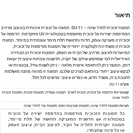
תיאור
תמונת זכוכית לחדר שינה – DU-11. תמונה על זכוכית איכותית בעיצוב מרהיב
המודפסת ישירות על זכוכית מחוסמת בטכנולוגיית UV מתקדמת. הדפסה על
זכוכית זו מעניקה עומק, חדות ותחושת תלת מימד עוצמתית במיוחד. תמונת
זכוכית זו משתייכת לקולקציה ייחודית של תמונות מודפסות על זכוכית,
המיועדות לעיצוב מרהיב של הבית או העסק. תמונות זכוכית הן הבחירה
האידיאלית למי שמחפש שילוב של יוקרה, חדשנות ונוכחות עיצובית יוצאת
דופן. המוצר ניתן להתאמה אישית מלאה – ניתן לשנות גודל, צבעוניות או
לבקש עיצוב ייחודי בהתאם לצרכים שלכם. תמונה זו מהווה מתנה מושלמת
לחנוכת בית, משרד חדש, או כפריט עיצובי מרשים לכל חלל.
מק"ט
DU-11
קטגוריות
הדפסה על זכוכית
,
זכוכית לארוך: תמונה עומדת
,
תמונות זכוכית
,
תמונות זכוכית
לחדר שינה
תגיות
תמונות לחדר שינה
,
תמונות מגניבות ויפות
,
תמונות קיר לחדר שינה
כל תמונות הזכוכית מודפסות בהדפסה ישירה על זכוכית
בטכנולוגיה uv חדשנית המעניקה תחושה של תלת מיימד,
תמונה יוקרתית לתליה על הקיר, לעיצוב הבית, עיצוב העסק
או כל פינה שתבחרו.