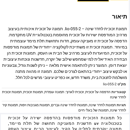
תיאור
תמונת זכוכית לחדר שינה – lio-055-2. תמונה על זכוכית איכותית בעיצוב
מרהיב המודפסת ישירות על זכוכית מחוסמת בטכנולוגיית UV מתקדמת.
הדפסה על זכוכית זו מעניקה עומק, חדות ותחושת תלת מימד עוצמתית
במיוחד. תמונת זכוכית זו משתייכת לקולקציה ייחודית של תמונות מודפסות
על זכוכית, המיועדות לעיצוב מרהיב של הבית או העסק. תמונות זכוכית הן
הבחירה האידיאלית למי שמחפש שילוב של יוקרה, חדשנות ונוכחות עיצובית
יוצאת דופן. המוצר ניתן להתאמה אישית מלאה – ניתן לשנות גודל, צבעוניות
או לבקש עיצוב ייחודי בהתאם לצרכים שלכם. תמונה זו מהווה מתנה
מושלמת לחנוכת בית, משרד חדש, או כפריט עיצובי מרשים לכל חלל.
מק"ט
lio-055-2
קטגוריות
הדפסה על זכוכית
,
זכוכית לארוך: תמונה עומדת
,
תמונות זכוכית
,
תמונות זכוכית
לחדר שינה
תגיות
תמונות לחדר שינה
,
תמונות לחדר שינה גברים
,
תמונות מגניבות ויפות
,
תמונות קיר
לחדר שינה
,
תמונות של בעלי חיים
כל תמונות הזכוכית מודפסות בהדפסה ישירה על זכוכית
בטכנולוגיה uv חדשנית המעניקה תחושה של תלת מיימד,
תמונה יוקרתית לתליה על הקיר, לעיצוב הבית, עיצוב העסק