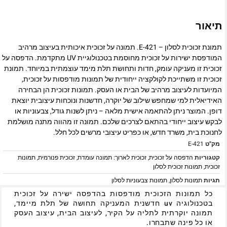
תיאור
תמונת זכוכית לסלון – E-421. תמונה על זכוכית איכותית בעיצוב מרהיב
המודפסת ישירות על זכוכית מחוסמת בטכנולוגיית UV מתקדמת. הדפסה על
זכוכית זו מעניקה עומק, חדות ותחושת תלת מימד עוצמתית במיוחד. תמונת
זכוכית זו משתייכת לקולקציה ייחודית של תמונות מודפסות על זכוכית,
המיועדות לעיצוב מרהיב של הבית או העסק. תמונות זכוכית הן הבחירה
האידיאלית למי שמחפש שילוב של יוקרה, חדשנות ונוכחות עיצובית יוצאת
דופן. המוצר ניתן להתאמה אישית מלאה – ניתן לשנות גודל, צבעוניות או
לבקש עיצוב ייחודי בהתאם לצרכים שלכם. תמונה זו מהווה מתנה מושלמת
לחנוכת בית, משרד חדש, או כפריט עיצובי מרשים לכל חלל.
מק"ט
E-421
קטגוריות
הדפסה על זכוכית
,
זכוכית לארוך: תמונה עומדת
,
זכוכית פנורמית
,
תמונות
זכוכית
,
תמונות זכוכית לסלון
תגיות
תמונות לסלון
,
תמונות צבעוניות לסלון
כל תמונות הזכוכית מודפסות בהדפסה ישירה על זכוכית
בטכנולוגיה uv חדשנית המעניקה תחושה של תלת מיימד,
תמונה יוקרתית לתליה על הקיר, לעיצוב הבית, עיצוב העסק
או כל פינה שתבחרו.