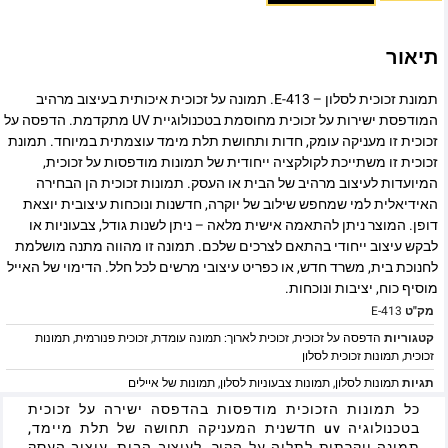
תיאור
תמונת זכוכית לסלון – E-413. תמונה על זכוכית איכותית בעיצוב מרהיב
המודפסת ישירות על זכוכית מחוסמת בטכנולוגיית UV מתקדמת. הדפסה על
זכוכית זו מעניקה עומק, חדות ותחושת תלת מימד עוצמתית במיוחד. תמונת
זכוכית זו משתייכת לקולקציה ייחודית של תמונות מודפסות על זכוכית,
המיועדות לעיצוב מרהיב של הבית או העסק. תמונות זכוכית הן הבחירה
האידיאלית למי שמחפש שילוב של יוקרה, חדשנות ונוכחות עיצובית יוצאת
דופן. המוצר ניתן להתאמה אישית מלאה – ניתן לשנות גודל, צבעוניות או
לבקש עיצוב ייחודי בהתאם לצרכים שלכם. תמונה זו מהווה מתנה מושלמת
לחנוכת בית, משרד חדש, או כפריט עיצובי מרשים לכל חלל. הדימוי של האייל
מוסיף כוח, יציבות ונוכחות.
מק"ט
E-413
קטגוריות
הדפסה על זכוכית
,
זכוכית לארוך: תמונה עומדת
,
זכוכית פנורמית
,
תמונות
זכוכית
,
תמונות זכוכית לסלון
תגיות
תמונות לסלון
,
תמונות צבעוניות לסלון
,
תמונות של איילים
כל תמונות הזכוכית מודפסות בהדפסה ישירה על זכוכית
בטכנולוגיה uv חדשנית המעניקה תחושה של תלת מיימד,
תמונה יוקרתית לתליה על הקיר, לעיצוב הבית, עיצוב העסק