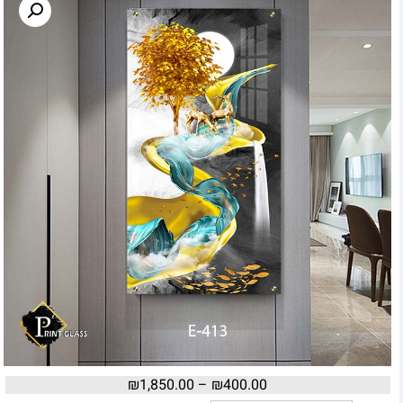
₪
1,850.00
–
₪
400.00