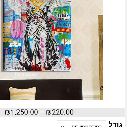
₪
1,250.00
–
₪
220.00
גודל