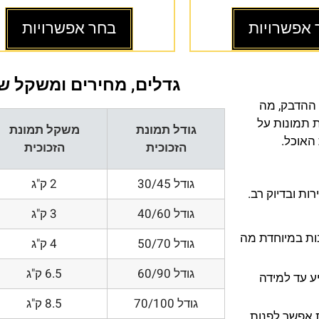
 אפשרויות
בחר אפשרויות
גדלים, מחירים ומשקל של
 ההדבק, מה
ת תמונות על
גודל תמונת
משקל תמונת
 האוכל.
הזכוכית
הזכוכית
גודל 30/45
2 ק"ג
ת ובדיוק רב.
גודל 40/60
3 ק"ג
200 DPI ורזולוציות גובות במיוחדת מה
גודל 50/70
4 ק"ג
גודל 60/90
6.5 ק"ג
ע עד למידה
גודל 70/100
8.5 ק"ג
 אפשר לפנות