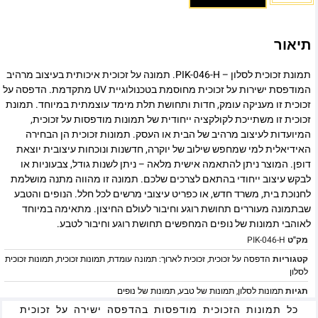
תיאור
תמונת זכוכית לסלון – PIK-046-H. תמונה על זכוכית איכותית בעיצוב מרהיב
המודפסת ישירות על זכוכית מחוסמת בטכנולוגיית UV מתקדמת. הדפסה על
זכוכית זו מעניקה עומק, חדות ותחושת תלת מימד עוצמתית במיוחד. תמונת
זכוכית זו משתייכת לקולקציה ייחודית של תמונות מודפסות על זכוכית,
המיועדות לעיצוב מרהיב של הבית או העסק. תמונות זכוכית הן הבחירה
האידיאלית למי שמחפש שילוב של יוקרה, חדשנות ונוכחות עיצובית יוצאת
דופן. המוצר ניתן להתאמה אישית מלאה – ניתן לשנות גודל, צבעוניות או
לבקש עיצוב ייחודי בהתאם לצרכים שלכם. תמונה זו מהווה מתנה מושלמת
לחנוכת בית, משרד חדש, או כפריט עיצובי מרשים לכל חלל. הנופים והטבע
שבתמונה מעוררים תחושת רוגע וחיבור לעולם החיצון. מתאימה במיוחד
לאוהבי תמונות של נופים המחפשים תחושת רוגע וחיבור לטבע.
מק"ט
PIK-046-H
קטגוריות
הדפסה על זכוכית
,
זכוכית לארוך: תמונה עומדת
,
תמונות זכוכית
,
תמונות זכוכית
לסלון
תגיות
תמונות לסלון
,
תמונות של טבע
,
תמונות של נופים
כל תמונות הזכוכית מודפסות בהדפסה ישירה על זכוכית