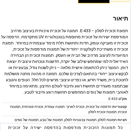
תיאור
תמונת זכוכית לסלון – E-433. תמונה על זכוכית איכותית בעיצוב מרהיב
המודפסת ישירות על זכוכית מחוסמת בטכנולוגיית UV מתקדמת. הדפסה על
זכוכית זו מעניקה עומק, חדות ותחושת תלת מימד עוצמתית במיוחד. תמונת
זכוכית זו משתייכת לקולקציה ייחודית של תמונות מודפסות על זכוכית,
המיועדות לעיצוב מרהיב של הבית או העסק. תמונות זכוכית הן הבחירה
האידיאלית למי שמחפש שילוב של יוקרה, חדשנות ונוכחות עיצובית יוצאת
דופן. המוצר ניתן להתאמה אישית מלאה – ניתן לשנות גודל, צבעוניות או
לבקש עיצוב ייחודי בהתאם לצרכים שלכם. תמונה זו מהווה מתנה מושלמת
לחנוכת בית, משרד חדש, או כפריט עיצובי מרשים לכל חלל. הנופים והטבע
שבתמונה מעוררים תחושת רוגע וחיבור לעולם החיצון. מתאימה במיוחד
לאוהבי תמונות של נופים המחפשים תחושת רוגע וחיבור לטבע.
מק"ט
E-433
קטגוריות
הדפסה על זכוכית
,
זכוכית לארוך: תמונה עומדת
,
זכוכית פנורמית
,
תמונות
זכוכית
,
תמונות זכוכית לסלון
תגיות
תמונות לסלון
,
תמונות צבעוניות לסלון
,
תמונות של טבע
,
תמונות של נופים
כל תמונות הזכוכית מודפסות בהדפסה ישירה על זכוכית