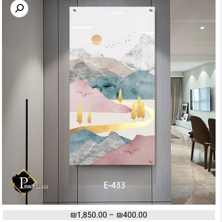
₪
1,850.00
–
₪
400.00