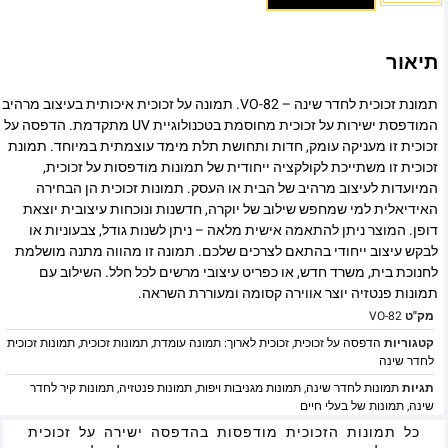
תיאור
תמונת זכוכית לחדר שינה – VO-82. תמונה על זכוכית איכותית בעיצוב מרהיב
המודפסת ישירות על זכוכית מחוסמת בטכנולוגיית UV מתקדמת. הדפסה על
זכוכית זו מעניקה עומק, חדות ותחושת תלת מימד עוצמתית במיוחד. תמונת
זכוכית זו משתייכת לקולקציה ייחודית של תמונות מודפסות על זכוכית,
המיועדות לעיצוב מרהיב של הבית או העסק. תמונות זכוכית הן הבחירה
האידיאלית למי שמחפש שילוב של יוקרה, חדשנות ונוכחות עיצובית יוצאת
דופן. המוצר ניתן להתאמה אישית מלאה – ניתן לשנות גודל, צבעוניות או
לבקש עיצוב ייחודי בהתאם לצרכים שלכם. תמונה זו מהווה מתנה מושלמת
לחנוכת בית, משרד חדש, או כפריט עיצובי מרשים לכל חלל. השילוב עם
תמונות פנטזיה יוצר אווירה קסומה ומעוררת השראה.
מק"ט
VO-82
קטגוריות
הדפסה על זכוכית
,
זכוכית לארוך: תמונה עומדת
,
תמונות זכוכית
,
תמונות זכוכית
לחדר שינה
תגיות
תמונות לחדר שינה
,
תמונות מגניבות ויפות
,
תמונות פנטזיה
,
תמונות קיר לחדר
שינה
,
תמונות של בעלי חיים
כל תמונות הזכוכית מודפסות בהדפסה ישירה על זכוכית