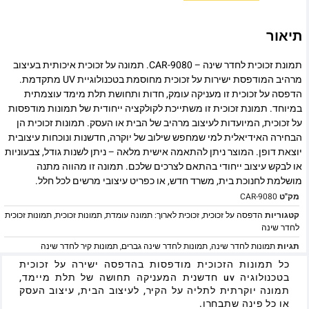
תיאור
תמונת זכוכית לחדר שינה – CAR-9080. תמונה על זכוכית איכותית בעיצוב
מרהיב המודפסת ישירות על זכוכית מחוסמת בטכנולוגיית UV מתקדמת.
הדפסה על זכוכית זו מעניקה עומק, חדות ותחושת תלת מימד עוצמתית
במיוחד. תמונת זכוכית זו משתייכת לקולקציה ייחודית של תמונות מודפסות
על זכוכית, המיועדות לעיצוב מרהיב של הבית או העסק. תמונות זכוכית הן
הבחירה האידיאלית למי שמחפש שילוב של יוקרה, חדשנות ונוכחות עיצובית
יוצאת דופן. המוצר ניתן להתאמה אישית מלאה – ניתן לשנות גודל, צבעוניות
או לבקש עיצוב ייחודי בהתאם לצרכים שלכם. תמונה זו מהווה מתנה
מושלמת לחנוכת בית, משרד חדש, או כפריט עיצובי מרשים לכל חלל.
מק"ט
CAR-9080
קטגוריות
הדפסה על זכוכית
,
זכוכית לארוך: תמונה עומדת
,
תמונות זכוכית
,
תמונות זכוכית
לחדר שינה
תגיות
תמונות לחדר שינה
,
תמונות לחדר שינה גברים
,
תמונות קיר לחדר שינה
כל תמונות הזכוכית מודפסות בהדפסה ישירה על זכוכית
בטכנולוגיה uv חדשנית המעניקה תחושה של תלת מיימד,
תמונה יוקרתית לתליה על הקיר, לעיצוב הבית, עיצוב העסק
או כל פינה שתבחרו.