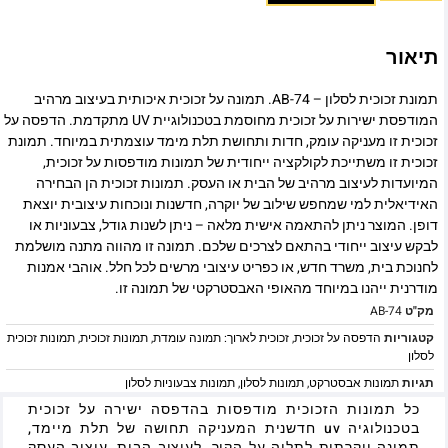
תיאור
תמונת זכוכית לסלון – AB-74. תמונה על זכוכית איכותית בעיצוב מרהיב
המודפסת ישירות על זכוכית מחוסמת בטכנולוגיית UV מתקדמת. הדפסה על
זכוכית זו מעניקה עומק, חדות ותחושת תלת מימד עוצמתית במיוחד. תמונת
זכוכית זו משתייכת לקולקציה ייחודית של תמונות מודפסות על זכוכית,
המיועדות לעיצוב מרהיב של הבית או העסק. תמונות זכוכית הן הבחירה
האידיאלית למי שמחפש שילוב של יוקרה, חדשנות ונוכחות עיצובית יוצאת
דופן. המוצר ניתן להתאמה אישית מלאה – ניתן לשנות גודל, צבעוניות או
לבקש עיצוב ייחודי בהתאם לצרכים שלכם. תמונה זו מהווה מתנה מושלמת
לחנוכת בית, משרד חדש, או כפריט עיצובי מרשים לכל חלל. אוהבי אמנות
מודרנית ייהנו במיוחד מהאופי האבסטרקטי של תמונה זו.
מק"ט
AB-74
קטגוריות
הדפסה על זכוכית
,
זכוכית לארוך: תמונה עומדת
,
תמונות זכוכית
,
תמונות זכוכית
לסלון
תגיות
תמונות אבסטרקט
,
תמונות לסלון
,
תמונות צבעוניות לסלון
כל תמונות הזכוכית מודפסות בהדפסה ישירה על זכוכית
בטכנולוגיה uv חדשנית המעניקה תחושה של תלת מיימד,
תמונה יוקרתית לתליה על הקיר, לעיצוב הבית, עיצוב העסק