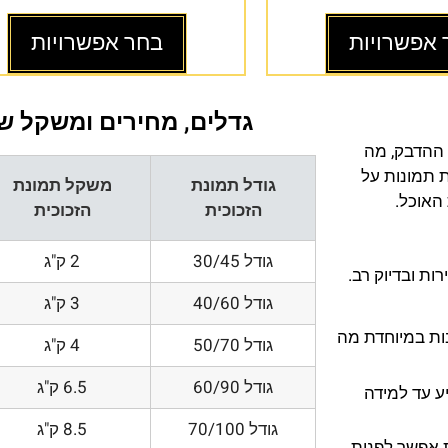
 אפשרויות
בחר אפשרויות
גדלים, מחירים ומשקל של
 ההדבק, מה
ת תמונות על
גודל תמונת
משקל תמונת
 האוכל.
הזכוכית
הזכוכית
גודל 30/45
2 ק"ג
ת ובדיוק רב.
גודל 40/60
3 ק"ג
200 DPI ורזולוציות גובות במיוחדת מה
גודל 50/70
4 ק"ג
גודל 60/90
6.5 ק"ג
ע עד למידה
גודל 70/100
8.5 ק"ג
 אפשר לפנות