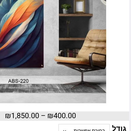
₪
1,850.00
–
₪
400.00
גודל