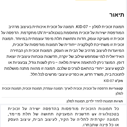
תיאור
תמונת זכוכית לסלון – KID-07. תמונה על זכוכית איכותית בעיצוב מרהיב
המודפסת ישירות על זכוכית מחוסמת בטכנולוגיית UV מתקדמת. הדפסה על
זכוכית זו מעניקה עומק, חדות ותחושת תלת מימד עוצמתית במיוחד. תמונת
זכוכית זו משתייכת לקולקציה ייחודית של תמונות מודפסות על זכוכית,
המיועדות לעיצוב מרהיב של הבית או העסק. תמונות זכוכית הן הבחירה
האידיאלית למי שמחפש שילוב של יוקרה, חדשנות ונוכחות עיצובית יוצאת
דופן. המוצר ניתן להתאמה אישית מלאה – ניתן לשנות גודל, צבעוניות או
לבקש עיצוב ייחודי בהתאם לצרכים שלכם. תמונה זו מהווה מתנה מושלמת
לחנוכת בית, משרד חדש, או כפריט עיצובי מרשים לכל חלל.
מק"ט
KID-07
קטגוריות
הדפסה על זכוכית
,
זכוכית לארוך: תמונה עומדת
,
תמונות זכוכית
,
תמונות זכוכית
לסלון
תגיות
תמונות לחדר ילדים
,
תמונות לסלון
כל תמונות הזכוכית מודפסות בהדפסה ישירה על זכוכית
בטכנולוגיה uv חדשנית המעניקה תחושה של תלת מיימד,
תמונה יוקרתית לתליה על הקיר, לעיצוב הבית, עיצוב העסק
או כל פינה שתבחרו.