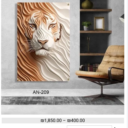
₪
1,850.00
–
₪
400.00