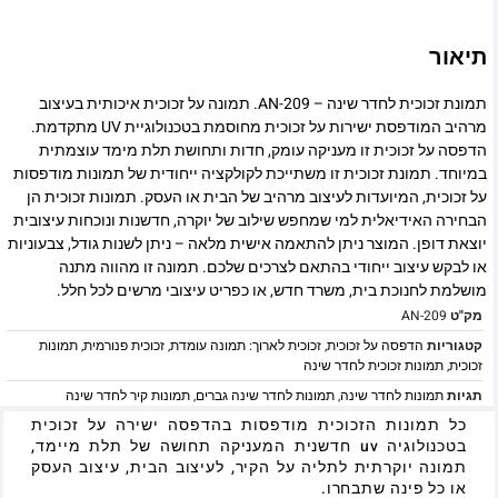
תיאור
תמונת זכוכית לחדר שינה – AN-209. תמונה על זכוכית איכותית בעיצוב
מרהיב המודפסת ישירות על זכוכית מחוסמת בטכנולוגיית UV מתקדמת.
הדפסה על זכוכית זו מעניקה עומק, חדות ותחושת תלת מימד עוצמתית
במיוחד. תמונת זכוכית זו משתייכת לקולקציה ייחודית של תמונות מודפסות
על זכוכית, המיועדות לעיצוב מרהיב של הבית או העסק. תמונות זכוכית הן
הבחירה האידיאלית למי שמחפש שילוב של יוקרה, חדשנות ונוכחות עיצובית
יוצאת דופן. המוצר ניתן להתאמה אישית מלאה – ניתן לשנות גודל, צבעוניות
או לבקש עיצוב ייחודי בהתאם לצרכים שלכם. תמונה זו מהווה מתנה
מושלמת לחנוכת בית, משרד חדש, או כפריט עיצובי מרשים לכל חלל.
מק"ט
AN-209
קטגוריות
הדפסה על זכוכית
,
זכוכית לארוך: תמונה עומדת
,
זכוכית פנורמית
,
תמונות
זכוכית
,
תמונות זכוכית לחדר שינה
תגיות
תמונות לחדר שינה
,
תמונות לחדר שינה גברים
,
תמונות קיר לחדר שינה
כל תמונות הזכוכית מודפסות בהדפסה ישירה על זכוכית
בטכנולוגיה uv חדשנית המעניקה תחושה של תלת מיימד,
תמונה יוקרתית לתליה על הקיר, לעיצוב הבית, עיצוב העסק
או כל פינה שתבחרו.