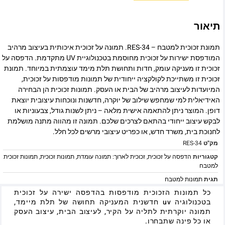
תיאור
תמונת זכוכית למטבח – RES-34. תמונה על זכוכית איכותית בעיצוב מרהיב
המודפסת ישירות על זכוכית מחוסמת בטכנולוגיית UV מתקדמת. הדפסה על
זכוכית זו מעניקה עומק, חדות ותחושת תלת מימד עוצמתית במיוחד. תמונת
זכוכית זו משתייכת לקולקציה ייחודית של תמונות מודפסות על זכוכית,
המיועדות לעיצוב מרהיב של הבית או העסק. תמונות זכוכית הן הבחירה
האידיאלית למי שמחפש שילוב של יוקרה, חדשנות ונוכחות עיצובית יוצאת
דופן. המוצר ניתן להתאמה אישית מלאה – ניתן לשנות גודל, צבעוניות או
לבקש עיצוב ייחודי בהתאם לצרכים שלכם. תמונה זו מהווה מתנה מושלמת
לחנוכת בית, משרד חדש, או כפריט עיצובי מרשים לכל חלל.
מק"ט
RES-34
קטגוריות
הדפסה על זכוכית
,
זכוכית לארוך: תמונה עומדת
,
תמונות זכוכית
,
תמונות זכוכית
למטבח
תגית
תמונות למטבח
כל תמונות הזכוכית מודפסות בהדפסה ישירה על זכוכית
בטכנולוגיה uv חדשנית המעניקה תחושה של תלת מיימד,
תמונה יוקרתית לתליה על הקיר, לעיצוב הבית, עיצוב העסק
או כל פינה שתבחרו.