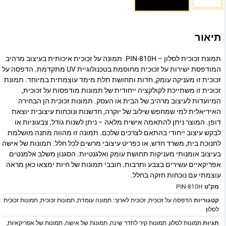
תיאור
תמונת זכוכית לסלון – PIN-810H. תמונה על זכוכית איכותית בעיצוב מרהיב
המודפסת ישירות על זכוכית מחוסמת בטכנולוגיית UV מתקדמת. הדפסה על
זכוכית זו מעניקה עומק, חדות ותחושת תלת מימד עוצמתית במיוחד. תמונת
זכוכית זו משתייכת לקולקציה ייחודית של תמונות מודפסות על זכוכית,
המיועדות לעיצוב מרהיב של הבית או העסק. תמונות זכוכית הן הבחירה
האידיאלית למי שמחפש שילוב של יוקרה, חדשנות ונוכחות עיצובית יוצאת
דופן. המוצר ניתן להתאמה אישית מלאה – ניתן לשנות גודל, צבעוניות או
לבקש עיצוב ייחודי בהתאם לצרכים שלכם. תמונה זו מהווה מתנה מושלמת
לחנוכת בית, משרד חדש, או כפריט עיצובי מרשים לכל חלל. תמונות של אישה
בעיצוב אומנותי מעניקות תחושת עומק ואלגנטיות. הסגנון משלב אלמנטים
אפריקאיים עשירים בצבע ותרבות. חובבי תמונות של חיות ימצאו כאן מראה
עוצמתי עם נוכחות חזקה בחלל.
מק"ט
PIN-810H
קטגוריות
הדפסה על זכוכית
,
זכוכית לארוך: תמונה עומדת
,
תמונות זכוכית
,
תמונות זכוכית
לסלון
תגיות
תמונות לסלון
,
תמונות קיר לחדר שינה
,
תמונות של אישה
,
תמונות של אפריקאיות
,