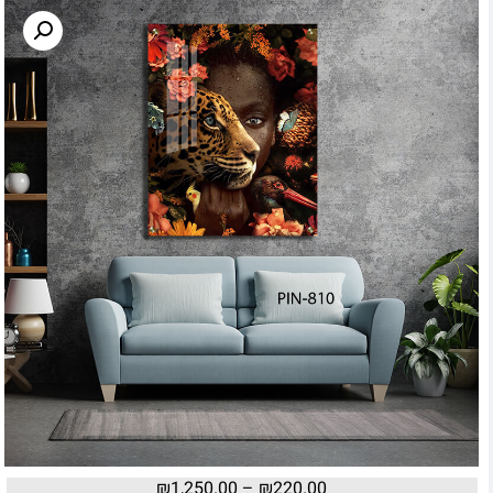
₪
1,250.00
–
₪
220.00