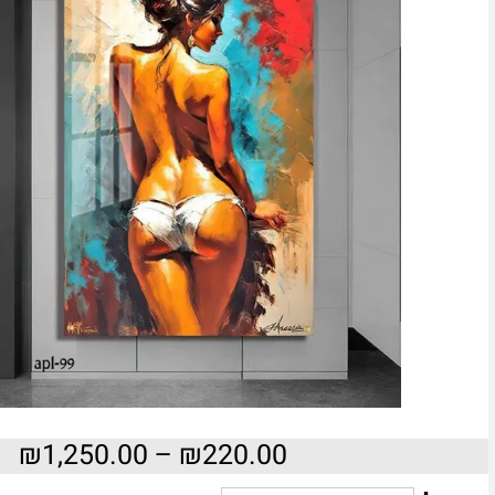
₪
1,250.00
–
₪
220.00