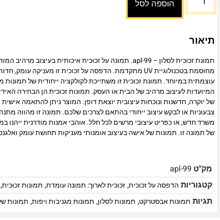
הוספה לסל
תיאור
תמונת זכוכית לסלון – apl-99. תמונה על זכוכית איכותית בעיצוב מ
מחוסמת בטכנולוגיית UV מתקדמת. הדפסה על זכוכית זו מעניקה עומ
עוצמתית במיוחד. תמונת זכוכית זו משתייכת לקולקציה ייחודית של תמונות מו
המיועדות לעיצוב מרהיב של הבית או העסק. תמונות זכוכית הן הבחירה האיד
של יוקרה, חדשנות ונוכחות עיצובית יוצאת דופן. המוצר ניתן להתאמה אישית מ
צבעוניות או לבקש עיצוב ייחודי בהתאם לצרכים שלכם. תמונה זו מהווה מתנה
משרד חדש, או כפריט עיצובי מרשים לכל חלל. אוהבי אמנות מודרנית ייהנו 
של תמונה זו. תמונות של אישה בעיצוב אומנותי מעניקות תחושת עומק ואלגנט
מק"ט
apl-99
קטגוריות
,
,
,
הדפסה על זכוכית
זכוכית לארוך: תמונה עומדת
תמונות זכוכית
תגיות
,
,
,
תמונות אבסטרקט
תמונות לסלון
תמונות מגניבות ויפות
תמונות של