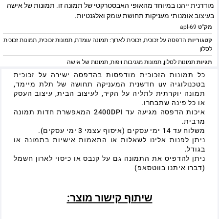
מודרנית ייהנו במיוחד מהאופי האבסטרקטי של תמונה זו. תמונות של אישה
בעיצוב אומנותי מעניקות תחושת עומק ואלגנטיות.
מק"ט
apl-69
קטגוריות
הדפסה על זכוכית
,
זכוכית לארוך: תמונה עומדת
,
תמונות זכוכית
,
תמונות זכוכית
לסלון
תגיות
תמונות לסלון
,
תמונות מגניבות ויפות
,
תמונות של אישה
כל תמונות הזכוכית מודפסות בהדפסה ישירה על זכוכית
בטכנולוגיה uv חדשנית המעניקה תחושה של תלת מיימד,
תמונה יוקרתית לתליה על הקיר, לעיצוב הבית, עיצוב העסק
או כל פינה שתבחרו.
איכות הדפסה מגיעה עד 2400DPI המאפשרת חדות תמונה
מרבית.
משלוח עד 14 ימי עסקים (איסוף עצמי 3 ימי עסקים).
ניתן לפנות אלינו לשאלות או התאמות אישיות בתמונה או
בגודל.
ניתן להדפיס את התמונה גם על קנבס או כיסוי לארון חשמל
(דברו איתנו בווטסאפ)
שיתוף קישור מוצר: