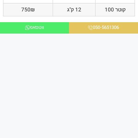
קוטר 100
12 ק"ג
750₪
050-5651306
ווטסאפ
אנו ניצבים בחזית הטכנולוגיה ומציעים פתרונות
מתקדמים לכל הלקוחות בכל הקשור להדפסת תמונות
במגוון עיצובים שונים לבית ולמשרד באיכות גבוהה
ומראה יוקרתי במיוחד.