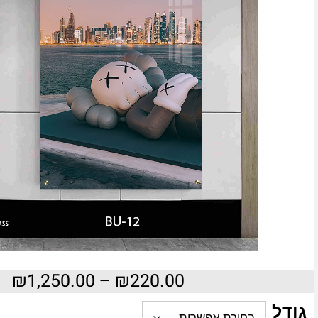
₪
1,250.00
–
₪
220.00
גודל