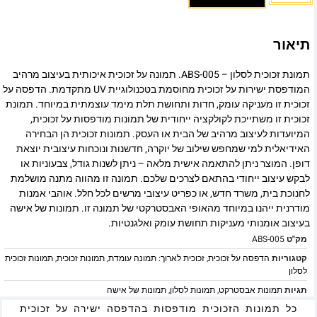
תיאור
תמונת זכוכית לסלון – ABS-005. תמונה על זכוכית איכותית בעיצוב מרהיב
המודפסת ישירות על זכוכית מחוסמת בטכנולוגיית UV מתקדמת. הדפסה על
זכוכית זו מעניקה עומק, חדות ותחושת תלת מימד עוצמתית במיוחד. תמונת
זכוכית זו משתייכת לקולקציה ייחודית של תמונות מודפסות על זכוכית,
המיועדות לעיצוב מרהיב של הבית או העסק. תמונות זכוכית הן הבחירה
האידיאלית למי שמחפש שילוב של יוקרה, חדשנות ונוכחות עיצובית יוצאת
דופן. המוצר ניתן להתאמה אישית מלאה – ניתן לשנות גודל, צבעוניות או
לבקש עיצוב ייחודי בהתאם לצרכים שלכם. תמונה זו מהווה מתנה מושלמת
לחנוכת בית, משרד חדש, או כפריט עיצובי מרשים לכל חלל. אוהבי אמנות
מודרנית ייהנו במיוחד מהאופי האבסטרקטי של תמונה זו. תמונות של אישה
בעיצוב אומנותי מעניקות תחושת עומק ואלגנטיות.
מק"ט
ABS-005
קטגוריות
הדפסה על זכוכית
,
זכוכית לארוך: תמונה עומדת
,
תמונות זכוכית
,
תמונות זכוכית
לסלון
תגיות
תמונות אבסטרקט
,
תמונות לסלון
,
תמונות של אישה
כל תמונות הזכוכית מודפסות בהדפסה ישירה על זכוכית