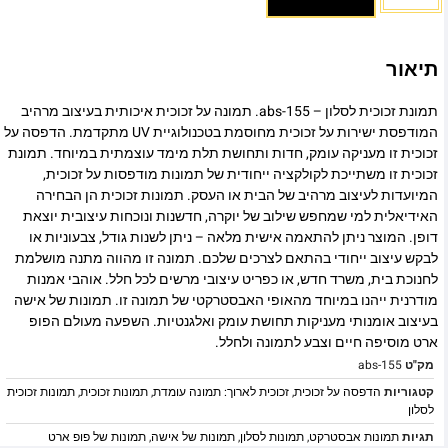
תיאור
תמונת זכוכית לסלון – abs-155. תמונה על זכוכית איכותית בעיצוב מרהיב
המודפסת ישירות על זכוכית מחוסמת בטכנולוגיית UV מתקדמת. הדפסה על
זכוכית זו מעניקה עומק, חדות ותחושת תלת מימד עוצמתית במיוחד. תמונת
זכוכית זו משתייכת לקולקציה ייחודית של תמונות מודפסות על זכוכית,
המיועדות לעיצוב מרהיב של הבית או העסק. תמונות זכוכית הן הבחירה
האידיאלית למי שמחפש שילוב של יוקרה, חדשנות ונוכחות עיצובית יוצאת
דופן. המוצר ניתן להתאמה אישית מלאה – ניתן לשנות גודל, צבעוניות או
לבקש עיצוב ייחודי בהתאם לצרכים שלכם. תמונה זו מהווה מתנה מושלמת
לחנוכת בית, משרד חדש, או כפריט עיצובי מרשים לכל חלל. אוהבי אמנות
מודרנית ייהנו במיוחד מהאופי האבסטרקטי של תמונה זו. תמונות של אישה
בעיצוב אומנותי מעניקות תחושת עומק ואלגנטיות. השפעה מעולם הפופ
ארט מוסיפה חיים וצבע לתמונה ולחלל.
מק"ט
abs-155
קטגוריות
הדפסה על זכוכית
,
זכוכית לארוך: תמונה עומדת
,
תמונות זכוכית
,
תמונות זכוכית
לסלון
תגיות
תמונות אבסטרקט
,
תמונות לסלון
,
תמונות של אישה
,
תמונות של פופ ארט