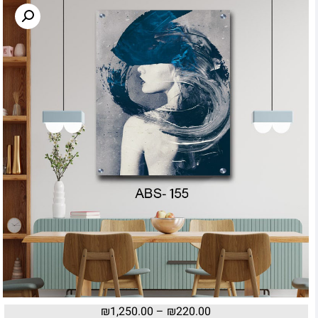
₪
1,250.00
–
₪
220.00