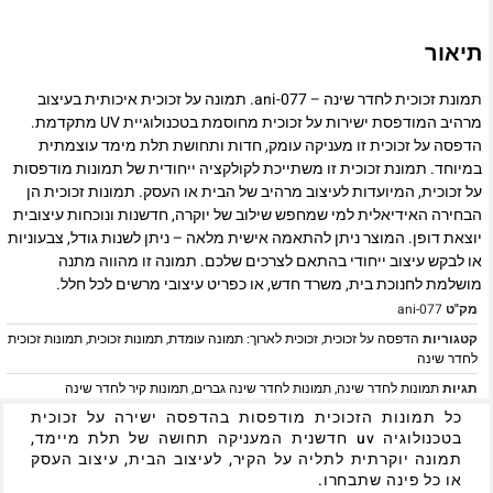
תיאור
תמונת זכוכית לחדר שינה – ani-077. תמונה על זכוכית איכותית בעיצוב
מרהיב המודפסת ישירות על זכוכית מחוסמת בטכנולוגיית UV מתקדמת.
הדפסה על זכוכית זו מעניקה עומק, חדות ותחושת תלת מימד עוצמתית
במיוחד. תמונת זכוכית זו משתייכת לקולקציה ייחודית של תמונות מודפסות
על זכוכית, המיועדות לעיצוב מרהיב של הבית או העסק. תמונות זכוכית הן
הבחירה האידיאלית למי שמחפש שילוב של יוקרה, חדשנות ונוכחות עיצובית
יוצאת דופן. המוצר ניתן להתאמה אישית מלאה – ניתן לשנות גודל, צבעוניות
או לבקש עיצוב ייחודי בהתאם לצרכים שלכם. תמונה זו מהווה מתנה
מושלמת לחנוכת בית, משרד חדש, או כפריט עיצובי מרשים לכל חלל.
מק"ט
ani-077
קטגוריות
הדפסה על זכוכית
,
זכוכית לארוך: תמונה עומדת
,
תמונות זכוכית
,
תמונות זכוכית
לחדר שינה
תגיות
תמונות לחדר שינה
,
תמונות לחדר שינה גברים
,
תמונות קיר לחדר שינה
כל תמונות הזכוכית מודפסות בהדפסה ישירה על זכוכית
בטכנולוגיה uv חדשנית המעניקה תחושה של תלת מיימד,
תמונה יוקרתית לתליה על הקיר, לעיצוב הבית, עיצוב העסק
או כל פינה שתבחרו.