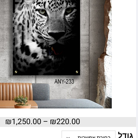
₪
1,250.00
–
₪
220.00
גודל