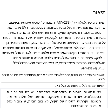
תיאור
תמונת זכוכית לסלון – ANY-233 (4). תמונה על זכוכית איכותית בעיצוב
מרהיב המודפסת ישירות על זכוכית מחוסמת בטכנולוגיית UV מתקדמת.
הדפסה על זכוכית זו מעניקה עומק, חדות ותחושת תלת מימד עוצמתית
במיוחד. תמונת זכוכית זו משתייכת לקולקציה ייחודית של תמונות מודפסות
על זכוכית, המיועדות לעיצוב מרהיב של הבית או העסק. תמונות זכוכית הן
הבחירה האידיאלית למי שמחפש שילוב של יוקרה, חדשנות ונוכחות עיצובית
יוצאת דופן. המוצר ניתן להתאמה אישית מלאה – ניתן לשנות גודל, צבעוניות
או לבקש עיצוב ייחודי בהתאם לצרכים שלכם. תמונה זו מהווה מתנה
מושלמת לחנוכת בית, משרד חדש, או כפריט עיצובי מרשים לכל חלל.
מק"ט
ANY-233 (4)
קטגוריות
הדפסה על זכוכית
,
זכוכית לארוך: תמונה עומדת
,
תמונות זכוכית
,
תמונות זכוכית
לסלון
תגיות
תמונות לסלון
,
תמונות של בעלי חיים
כל תמונות הזכוכית מודפסות בהדפסה ישירה על זכוכית
בטכנולוגיה uv חדשנית המעניקה תחושה של תלת מיימד,
תמונה יוקרתית לתליה על הקיר, לעיצוב הבית, עיצוב העסק
או כל פינה שתבחרו.