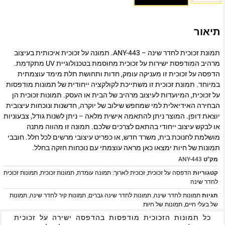
תיאור
תמונת זכוכית לחדר שינה – ANY-443. תמונה על זכוכית איכותית בעיצוב
מרהיב המודפסת ישירות על זכוכית מחוסמת בטכנולוגיית UV מתקדמת.
הדפסה על זכוכית זו מעניקה עומק, חדות ותחושת תלת מימד עוצמתית
במיוחד. תמונת זכוכית זו משתייכת לקולקציה ייחודית של תמונות מודפסות
על זכוכית, המיועדות לעיצוב מרהיב של הבית או העסק. תמונות זכוכית הן
הבחירה האידיאלית למי שמחפש שילוב של יוקרה, חדשנות ונוכחות עיצובית
יוצאת דופן. המוצר ניתן להתאמה אישית מלאה – ניתן לשנות גודל, צבעוניות
או לבקש עיצוב ייחודי בהתאם לצרכים שלכם. תמונה זו מהווה מתנה
מושלמת לחנוכת בית, משרד חדש, או כפריט עיצובי מרשים לכל חלל. חובבי
תמונות של חיות ימצאו כאן מראה עוצמתי עם נוכחות חזקה בחלל.
מק"ט
ANY-443
קטגוריות
הדפסה על זכוכית
,
זכוכית לארוך: תמונה עומדת
,
תמונות זכוכית
,
תמונות זכוכית
לחדר שינה
תגיות
תמונות לחדר שינה
,
תמונות לחדר שינה גברים
,
תמונות קיר לחדר שינה
,
תמונות
של בעלי חיים
,
תמונות של חיות
כל תמונות הזכוכית מודפסות בהדפסה ישירה על זכוכית