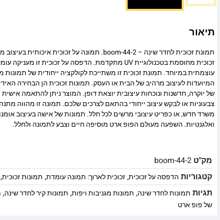
תיאור
תמונת זכוכית לחדר שינה – boom-44-2. תמונה על זכוכית א
זכוכית מחוסמת בטכנולוגיית UV מתקדמת. הדפסה על זכוכית זו
עוצמתית במיוחד. תמונת זכוכית זו משתייכת לקולקציה ייחודית של תמונות מו
המיועדות לעיצוב מרהיב של הבית או העסק. תמונות זכוכית הן הבחירה האיד
של יוקרה, חדשנות ונוכחות עיצובית יוצאת דופן. המוצר ניתן להתאמה אישית מ
צבעוניות או לבקש עיצוב ייחודי בהתאם לצרכים שלכם. תמונה זו מהווה מתנה
משרד חדש, או כפריט עיצובי מרשים לכל חלל. תמונות של אישה בעיצוב אומנ
ואלגנטיות. השפעה מעולם הפופ ארט מוסיפה חיים וצבע לתמונה ולחלל.
מק"ט
boom-44-2
קטגוריות
,
,
,
הדפסה על זכוכית
זכוכית לארוך: תמונה עומדת
תמונות זכוכית
תגיות
,
,
,
תמונות לחדר שינה
תמונות מגניבות ויפות
תמונות קיר לחדר שינה
ת
של פופ ארט