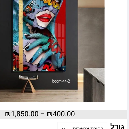
₪
1,850.00
–
₪
400.00
גודל