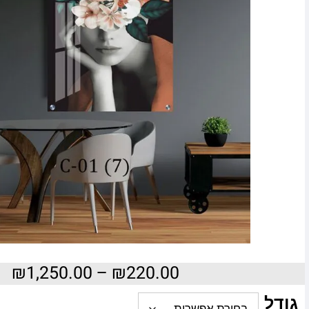
₪
1,250.00
–
₪
220.00
גודל