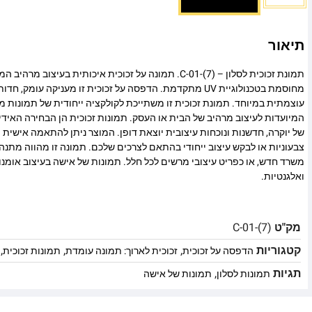
תיאור
תמונת זכוכית לסלון – C-01-(7). תמונה על זכוכית איכותית בעיצו
מחוסמת בטכנולוגיית UV מתקדמת. הדפסה על זכוכית זו מעניקה עומ
עוצמתית במיוחד. תמונת זכוכית זו משתייכת לקולקציה ייחודית של תמונות מו
המיועדות לעיצוב מרהיב של הבית או העסק. תמונות זכוכית הן הבחירה האיד
של יוקרה, חדשנות ונוכחות עיצובית יוצאת דופן. המוצר ניתן להתאמה אישית מ
צבעוניות או לבקש עיצוב ייחודי בהתאם לצרכים שלכם. תמונה זו מהווה מתנה
משרד חדש, או כפריט עיצובי מרשים לכל חלל. תמונות של אישה בעיצוב אומנ
ואלגנטיות.
מק"ט
C-01-(7)
קטגוריות
,
,
,
הדפסה על זכוכית
זכוכית לארוך: תמונה עומדת
תמונות זכוכית
תגיות
,
תמונות לסלון
תמונות של אישה