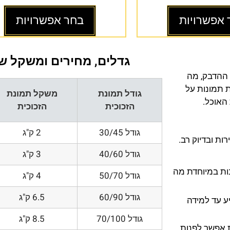
 אפשרויות
בחר אפשרויות
גדלים, מחירים ומשקל של
 ההדבק, מה
ת תמונות על
גודל תמונת
משקל תמונת
 האוכל.
הזכוכית
הזכוכית
גודל 30/45
2 ק"ג
ת ובדיוק רב.
גודל 40/60
3 ק"ג
200 DPI ורזולוציות גובות במיוחדת מה
גודל 50/70
4 ק"ג
גודל 60/90
6.5 ק"ג
ע עד למידה
גודל 70/100
8.5 ק"ג
 אפשר לפנות