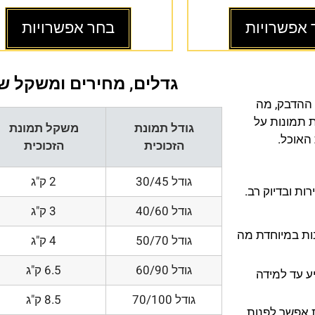
 אפשרויות
בחר אפשרויות
גדלים, מחירים ומשקל של
 ההדבק, מה
ת תמונות על
גודל תמונת
משקל תמונת
 האוכל.
הזכוכית
הזכוכית
גודל 30/45
2 ק"ג
ת ובדיוק רב.
גודל 40/60
3 ק"ג
200 DPI ורזולוציות גובות במיוחדת מה
גודל 50/70
4 ק"ג
גודל 60/90
6.5 ק"ג
ע עד למידה
גודל 70/100
8.5 ק"ג
 אפשר לפנות