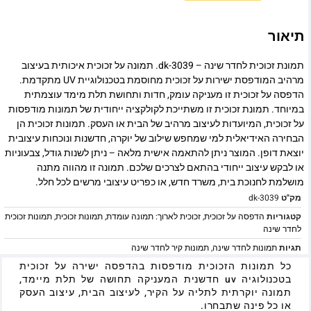
תיאור
תמונת זכוכית לחדר שינה – dk-3039. תמונה על זכוכית איכותית בעיצוב
מרהיב המודפסת ישירות על זכוכית מחוסמת בטכנולוגיית UV מתקדמת.
הדפסה על זכוכית זו מעניקה עומק, חדות ותחושת תלת מימד עוצמתית
במיוחד. תמונת זכוכית זו משתייכת לקולקציה ייחודית של תמונות מודפסות
על זכוכית, המיועדות לעיצוב מרהיב של הבית או העסק. תמונות זכוכית הן
הבחירה האידיאלית למי שמחפש שילוב של יוקרה, חדשנות ונוכחות עיצובית
יוצאת דופן. המוצר ניתן להתאמה אישית מלאה – ניתן לשנות גודל, צבעוניות
או לבקש עיצוב ייחודי בהתאם לצרכים שלכם. תמונה זו מהווה מתנה
מושלמת לחנוכת בית, משרד חדש, או כפריט עיצובי מרשים לכל חלל.
מק"ט
dk-3039
קטגוריות
הדפסה על זכוכית
,
זכוכית לארוך: תמונה עומדת
,
תמונות זכוכית
,
תמונות זכוכית
לחדר שינה
תגיות
תמונות לחדר שינה
,
תמונות קיר לחדר שינה
כל תמונות הזכוכית מודפסות בהדפסה ישירה על זכוכית
בטכנולוגיה uv חדשנית המעניקה תחושה של תלת מיימד,
תמונה יוקרתית לתליה על הקיר, לעיצוב הבית, עיצוב העסק
או כל פינה שתבחרו.