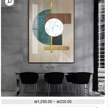
₪
1,250.00
–
₪
220.00