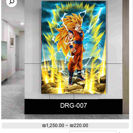
₪
1,250.00
–
₪
220.00