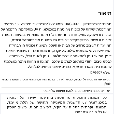
תיאור
תמונת זכוכית לסלון – DRG-007. תמונה על זכוכית איכותית בעיצוב מרהיב
המודפסת ישירות על זכוכית מחוסמת בטכנולוגיית UV מתקדמת. הדפסה על
זכוכית זו מעניקה עומק, חדות ותחושת תלת מימד עוצמתית במיוחד. תמונת
זכוכית זו משתייכת לקולקציה ייחודית של תמונות מודפסות על זכוכית,
המיועדות לעיצוב מרהיב של הבית או העסק. תמונות זכוכית הן הבחירה
האידיאלית למי שמחפש שילוב של יוקרה, חדשנות ונוכחות עיצובית יוצאת
דופן. המוצר ניתן להתאמה אישית מלאה – ניתן לשנות גודל, צבעוניות או
לבקש עיצוב ייחודי בהתאם לצרכים שלכם. תמונה זו מהווה מתנה מושלמת
לחנוכת בית, משרד חדש, או כפריט עיצובי מרשים לכל חלל.
מק"ט
DRG-007
קטגוריות
הדפסה על זכוכית
,
זכוכית לארוך: תמונה עומדת
,
תמונות זכוכית
,
תמונות זכוכית
לסלון
תגיות
תמונות גיימינג
,
תמונות לסלון
,
תמונות של אנימה
כל תמונות הזכוכית מודפסות בהדפסה ישירה על זכוכית
בטכנולוגיה uv חדשנית המעניקה תחושה של תלת מיימד,
תמונה יוקרתית לתליה על הקיר, לעיצוב הבית, עיצוב העסק
או כל פינה שתבחרו.