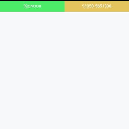
050-5651306
ווטסאפ
אנו ניצבים בחזית הטכנולוגיה ומציעים פתרונות
מתקדמים לכל הלקוחות בכל הקשור להדפסת תמונות
במגוון עיצובים שונים לבית ולמשרד באיכות גבוהה
ומראה יוקרתי במיוחד.
הירשמו למועדון הלקוחות שלנו
ותקבלו עדכונים על מבצעים שווים