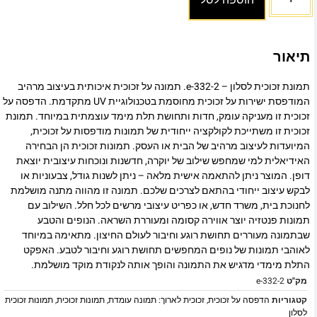
הוספה לסל
תיאור
תמונת זכוכית לסלון – e-332-2. תמונה על זכוכית איכותית בעיצוב מרהיב
המודפסת ישירות על זכוכית מחוסמת בטכנולוגיית UV מתקדמת. הדפסה על
זכוכית זו מעניקה עומק, חדות ותחושת תלת מימד עוצמתית במיוחד. תמונת
זכוכית זו משתייכת לקולקציה ייחודית של תמונות מודפסות על זכוכית,
המיועדות לעיצוב מרהיב של הבית או העסק. תמונות זכוכית הן הבחירה
האידיאלית למי שמחפש שילוב של יוקרה, חדשנות ונוכחות עיצובית יוצאת
דופן. המוצר ניתן להתאמה אישית מלאה – ניתן לשנות גודל, צבעוניות או
לבקש עיצוב ייחודי בהתאם לצרכים שלכם. תמונה זו מהווה מתנה מושלמת
לחנוכת בית, משרד חדש, או כפריט עיצובי מרשים לכל חלל. השילוב עם
תמונות פנטזיה יוצר אווירה קסומה ומעוררת השראה. הנופים והטבע
שבתמונה מעוררים תחושת רוגע וחיבור לעולם החיצון. מתאימה במיוחד
לאוהבי תמונות של נופים המחפשים תחושת רוגע וחיבור לטבע. האפקט
התלת מימדי מדגיש את התמונה והופך אותה לנקודת מוקד מושלמת.
מק"ט
e-332-2
קטגוריות
הדפסה על זכוכית
,
זכוכית לארוך: תמונה עומדת
,
תמונות זכוכית
,
תמונות זכוכית
לסלון