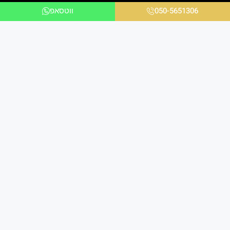
050-5651306
ווטסאפ
אנו ניצבים בחזית הטכנולוגיה ומציעים פתרונות
מתקדמים לכל הלקוחות בכל הקשור להדפסת תמונות
במגוון עיצובים שונים לבית ולמשרד באיכות גבוהה
ומראה יוקרתי במיוחד.
הירשמו למועדון הלקוחות שלנו
ותקבלו עדכונים על מבצעים שווים