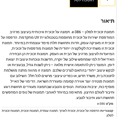
הוספה לסל
תיאור
תמונת זכוכית לסלון – e-386. תמונה על זכוכית איכותית בעיצוב מרהיב
המודפסת ישירות על זכוכית מחוסמת בטכנולוגיית UV מתקדמת. הדפסה על
זכוכית זו מעניקה עומק, חדות ותחושת תלת מימד עוצמתית במיוחד. תמונת
זכוכית זו משתייכת לקולקציה ייחודית של תמונות מודפסות על זכוכית,
המיועדות לעיצוב מרהיב של הבית או העסק. תמונות זכוכית הן הבחירה
האידיאלית למי שמחפש שילוב של יוקרה, חדשנות ונוכחות עיצובית יוצאת
דופן. המוצר ניתן להתאמה אישית מלאה – ניתן לשנות גודל, צבעוניות או
לבקש עיצוב ייחודי בהתאם לצרכים שלכם. תמונה זו מהווה מתנה מושלמת
לחנוכת בית, משרד חדש, או כפריט עיצובי מרשים לכל חלל. השילוב עם
תמונות פנטזיה יוצר אווירה קסומה ומעוררת השראה. הדימוי של האייל
מוסיף כוח, יציבות ונוכחות. הנופים והטבע שבתמונה מעוררים תחושת רוגע
וחיבור לעולם החיצון. מתאימה במיוחד לאוהבי תמונות של נופים המחפשים
תחושת רוגע וחיבור לטבע.
מק"ט
e-386
קטגוריות
הדפסה על זכוכית
,
זכוכית לארוך: תמונה עומדת
,
תמונות זכוכית
,
תמונות זכוכית
לסלון