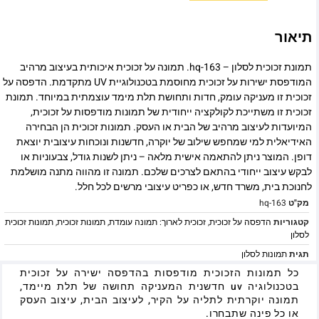
תיאור
תמונת זכוכית לסלון – hq-163. תמונה על זכוכית איכותית בעיצוב מרהיב
המודפסת ישירות על זכוכית מחוסמת בטכנולוגיית UV מתקדמת. הדפסה על
זכוכית זו מעניקה עומק, חדות ותחושת תלת מימד עוצמתית במיוחד. תמונת
זכוכית זו משתייכת לקולקציה ייחודית של תמונות מודפסות על זכוכית,
המיועדות לעיצוב מרהיב של הבית או העסק. תמונות זכוכית הן הבחירה
האידיאלית למי שמחפש שילוב של יוקרה, חדשנות ונוכחות עיצובית יוצאת
דופן. המוצר ניתן להתאמה אישית מלאה – ניתן לשנות גודל, צבעוניות או
לבקש עיצוב ייחודי בהתאם לצרכים שלכם. תמונה זו מהווה מתנה מושלמת
לחנוכת בית, משרד חדש, או כפריט עיצובי מרשים לכל חלל.
מק"ט
hq-163
קטגוריות
הדפסה על זכוכית
,
זכוכית לארוך: תמונה עומדת
,
תמונות זכוכית
,
תמונות זכוכית
לסלון
תגית
תמונות לסלון
כל תמונות הזכוכית מודפסות בהדפסה ישירה על זכוכית
בטכנולוגיה uv חדשנית המעניקה תחושה של תלת מיימד,
תמונה יוקרתית לתליה על הקיר, לעיצוב הבית, עיצוב העסק
או כל פינה שתבחרו.