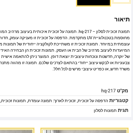
תיאור
תמונת זכוכית לסלון – hq-217. תמונה על זכוכית איכותית בעיצוב 
מחוסמת בטכנולוגיית UV מתקדמת. הדפסה על זכוכית זו מעניקה עומ
עוצמתית במיוחד. תמונת זכוכית זו משתייכת לקולקציה ייחודית של תמונות מו
המיועדות לעיצוב מרהיב של הבית או העסק. תמונות זכוכית הן הבחירה האיד
של יוקרה, חדשנות ונוכחות עיצובית יוצאת דופן. המוצר ניתן להתאמה אישית מ
צבעוניות או לבקש עיצוב ייחודי בהתאם לצרכים שלכם. תמונה זו מהווה מתנה
משרד חדש, או כפריט עיצובי מרשים לכל חלל.
מק"ט
hq-217
קטגוריות
,
,
,
הדפסה על זכוכית
זכוכית לארוך: תמונה עומדת
תמונות זכוכית
תגית
תמונות לסלון