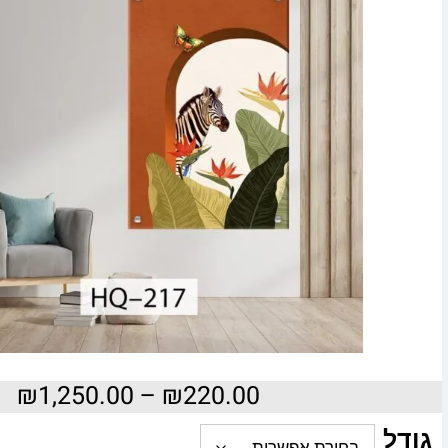
₪
1,250.00
–
₪
220.00
גודל