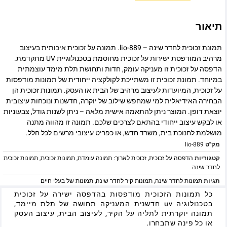
תיאור
תמונת זכוכית לחדר שינה – lio-889. תמונה על זכוכית איכותית בעיצוב
מרהיב המודפסת ישירות על זכוכית מחוסמת בטכנולוגיית UV מתקדמת.
הדפסה על זכוכית זו מעניקה עומק, חדות ותחושת תלת מימד עוצמתית
במיוחד. תמונת זכוכית זו משתייכת לקולקציה ייחודית של תמונות מודפסות
על זכוכית, המיועדות לעיצוב מרהיב של הבית או העסק. תמונות זכוכית הן
הבחירה האידיאלית למי שמחפש שילוב של יוקרה, חדשנות ונוכחות עיצובית
יוצאת דופן. המוצר ניתן להתאמה אישית מלאה – ניתן לשנות גודל, צבעוניות
או לבקש עיצוב ייחודי בהתאם לצרכים שלכם. תמונה זו מהווה מתנה
מושלמת לחנוכת בית, משרד חדש, או כפריט עיצובי מרשים לכל חלל.
מק"ט
lio-889
קטגוריות
הדפסה על זכוכית
,
זכוכית לארוך: תמונה עומדת
,
תמונות זכוכית
,
תמונות זכוכית
לחדר שינה
תגיות
תמונות לחדר שינה
,
תמונות קיר לחדר שינה
,
תמונות של בעלי חיים
כל תמונות הזכוכית מודפסות בהדפסה ישירה על זכוכית
בטכנולוגיה uv חדשנית המעניקה תחושה של תלת מיימד,
תמונה יוקרתית לתליה על הקיר, לעיצוב הבית, עיצוב העסק
או כל פינה שתבחרו.