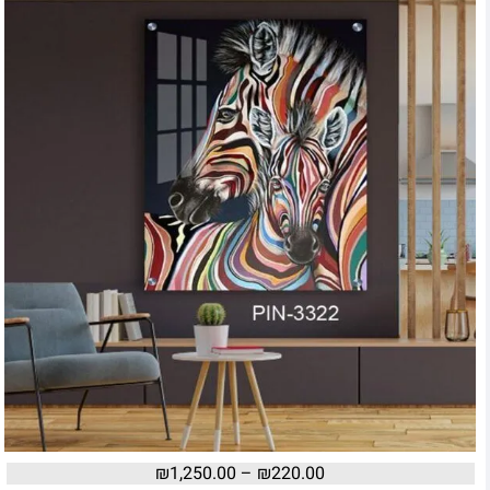
₪
1,250.00
–
₪
220.00