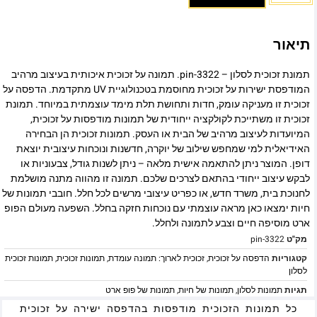
תיאור
תמונת זכוכית לסלון – pin-3322. תמונה על זכוכית איכותית בעיצוב מרהיב
המודפסת ישירות על זכוכית מחוסמת בטכנולוגיית UV מתקדמת. הדפסה על
זכוכית זו מעניקה עומק, חדות ותחושת תלת מימד עוצמתית במיוחד. תמונת
זכוכית זו משתייכת לקולקציה ייחודית של תמונות מודפסות על זכוכית,
המיועדות לעיצוב מרהיב של הבית או העסק. תמונות זכוכית הן הבחירה
האידיאלית למי שמחפש שילוב של יוקרה, חדשנות ונוכחות עיצובית יוצאת
דופן. המוצר ניתן להתאמה אישית מלאה – ניתן לשנות גודל, צבעוניות או
לבקש עיצוב ייחודי בהתאם לצרכים שלכם. תמונה זו מהווה מתנה מושלמת
לחנוכת בית, משרד חדש, או כפריט עיצובי מרשים לכל חלל. חובבי תמונות של
חיות ימצאו כאן מראה עוצמתי עם נוכחות חזקה בחלל. השפעה מעולם הפופ
ארט מוסיפה חיים וצבע לתמונה ולחלל.
מק"ט
pin-3322
קטגוריות
הדפסה על זכוכית
,
זכוכית לארוך: תמונה עומדת
,
תמונות זכוכית
,
תמונות זכוכית
לסלון
תגיות
תמונות לסלון
,
תמונות של חיות
,
תמונות של פופ ארט
כל תמונות הזכוכית מודפסות בהדפסה ישירה על זכוכית