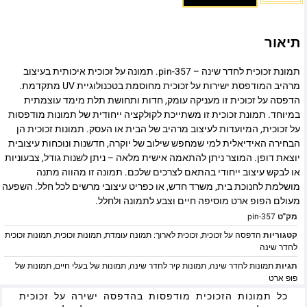
תיאור
תמונת זכוכית לחדר שינה – pin-357. תמונה על זכוכית איכותית בעיצוב
מרהיב המודפסת ישירות על זכוכית מחוסמת בטכנולוגיית UV מתקדמת.
הדפסה על זכוכית זו מעניקה עומק, חדות ותחושת תלת מימד עוצמתית
במיוחד. תמונת זכוכית זו משתייכת לקולקציה ייחודית של תמונות מודפסות
על זכוכית, המיועדות לעיצוב מרהיב של הבית או העסק. תמונות זכוכית הן
הבחירה האידיאלית למי שמחפש שילוב של יוקרה, חדשנות ונוכחות עיצובית
יוצאת דופן. המוצר ניתן להתאמה אישית מלאה – ניתן לשנות גודל, צבעוניות
או לבקש עיצוב ייחודי בהתאם לצרכים שלכם. תמונה זו מהווה מתנה
מושלמת לחנוכת בית, משרד חדש, או כפריט עיצובי מרשים לכל חלל. השפעה
מעולם הפופ ארט מוסיפה חיים וצבע לתמונה ולחלל.
מק"ט
pin-357
קטגוריות
הדפסה על זכוכית
,
זכוכית לארוך: תמונה עומדת
,
תמונות זכוכית
,
תמונות זכוכית
לחדר שינה
תגיות
תמונות לחדר שינה
,
תמונות קיר לחדר שינה
,
תמונות של בעלי חיים
,
תמונות של
פופ ארט
כל תמונות הזכוכית מודפסות בהדפסה ישירה על זכוכית