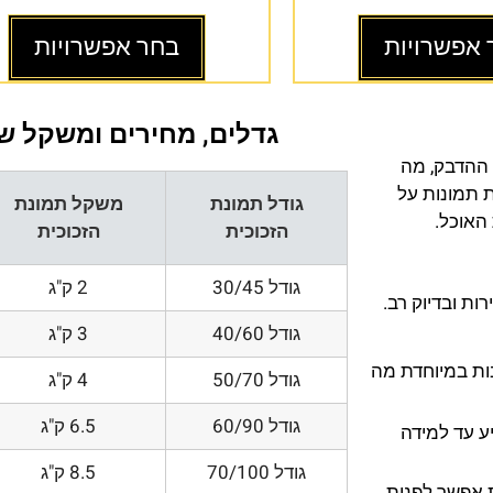
 אפשרויות
בחר אפשרויות
גדלים, מחירים ומשקל של
 ההדבק, מה
ת תמונות על
גודל תמונת
משקל תמונת
 האוכל.
הזכוכית
הזכוכית
גודל 30/45
2 ק"ג
ת ובדיוק רב.
גודל 40/60
3 ק"ג
200 DPI ורזולוציות גובות במיוחדת מה
גודל 50/70
4 ק"ג
גודל 60/90
6.5 ק"ג
ע עד למידה
גודל 70/100
8.5 ק"ג
 אפשר לפנות