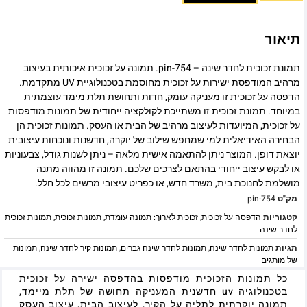
תיאור
תמונת זכוכית לחדר שינה – pin-754. תמונה על זכוכית איכותית בעיצוב
מרהיב המודפסת ישירות על זכוכית מחוסמת בטכנולוגיית UV מתקדמת.
הדפסה על זכוכית זו מעניקה עומק, חדות ותחושת תלת מימד עוצמתית
במיוחד. תמונת זכוכית זו משתייכת לקולקציה ייחודית של תמונות מודפסות
על זכוכית, המיועדות לעיצוב מרהיב של הבית או העסק. תמונות זכוכית הן
הבחירה האידיאלית למי שמחפש שילוב של יוקרה, חדשנות ונוכחות עיצובית
יוצאת דופן. המוצר ניתן להתאמה אישית מלאה – ניתן לשנות גודל, צבעוניות
או לבקש עיצוב ייחודי בהתאם לצרכים שלכם. תמונה זו מהווה מתנה
מושלמת לחנוכת בית, משרד חדש, או כפריט עיצובי מרשים לכל חלל.
מק"ט
pin-754
קטגוריות
הדפסה על זכוכית
,
זכוכית לארוך: תמונה עומדת
,
תמונות זכוכית
,
תמונות זכוכית
לחדר שינה
תגיות
תמונות לחדר שינה
,
תמונות לחדר שינה גברים
,
תמונות קיר לחדר שינה
,
תמונות
של מותגים
כל תמונות הזכוכית מודפסות בהדפסה ישירה על זכוכית
בטכנולוגיה uv חדשנית המעניקה תחושה של תלת מיימד,
תמונה יוקרתית לתליה על הקיר, לעיצוב הבית, עיצוב העסק