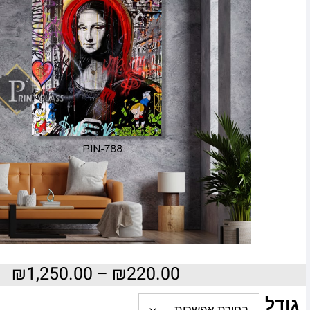
₪
1,250.00
–
₪
220.00
גודל