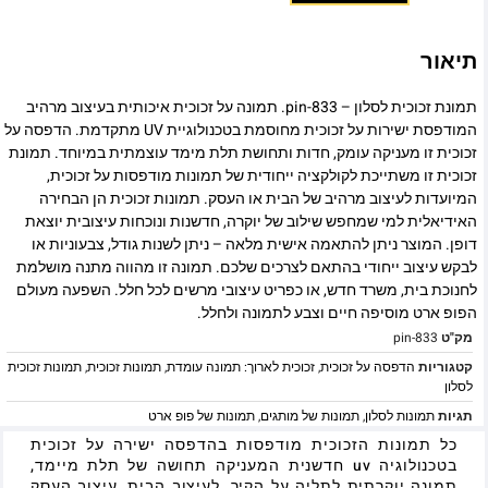
תיאור
תמונת זכוכית לסלון – pin-833. תמונה על זכוכית איכותית בעיצוב מרהיב
המודפסת ישירות על זכוכית מחוסמת בטכנולוגיית UV מתקדמת. הדפסה על
זכוכית זו מעניקה עומק, חדות ותחושת תלת מימד עוצמתית במיוחד. תמונת
זכוכית זו משתייכת לקולקציה ייחודית של תמונות מודפסות על זכוכית,
המיועדות לעיצוב מרהיב של הבית או העסק. תמונות זכוכית הן הבחירה
האידיאלית למי שמחפש שילוב של יוקרה, חדשנות ונוכחות עיצובית יוצאת
דופן. המוצר ניתן להתאמה אישית מלאה – ניתן לשנות גודל, צבעוניות או
לבקש עיצוב ייחודי בהתאם לצרכים שלכם. תמונה זו מהווה מתנה מושלמת
לחנוכת בית, משרד חדש, או כפריט עיצובי מרשים לכל חלל. השפעה מעולם
הפופ ארט מוסיפה חיים וצבע לתמונה ולחלל.
מק"ט
pin-833
קטגוריות
הדפסה על זכוכית
,
זכוכית לארוך: תמונה עומדת
,
תמונות זכוכית
,
תמונות זכוכית
לסלון
תגיות
תמונות לסלון
,
תמונות של מותגים
,
תמונות של פופ ארט
כל תמונות הזכוכית מודפסות בהדפסה ישירה על זכוכית
בטכנולוגיה uv חדשנית המעניקה תחושה של תלת מיימד,
תמונה יוקרתית לתליה על הקיר, לעיצוב הבית, עיצוב העסק