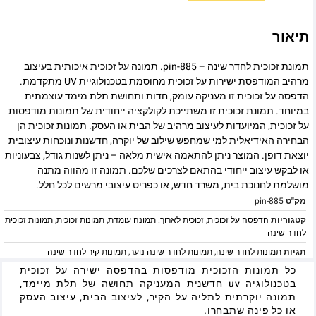
תיאור
תמונת זכוכית לחדר שינה – pin-885. תמונה על זכוכית איכותית בעיצוב
מרהיב המודפסת ישירות על זכוכית מחוסמת בטכנולוגיית UV מתקדמת.
הדפסה על זכוכית זו מעניקה עומק, חדות ותחושת תלת מימד עוצמתית
במיוחד. תמונת זכוכית זו משתייכת לקולקציה ייחודית של תמונות מודפסות
על זכוכית, המיועדות לעיצוב מרהיב של הבית או העסק. תמונות זכוכית הן
הבחירה האידיאלית למי שמחפש שילוב של יוקרה, חדשנות ונוכחות עיצובית
יוצאת דופן. המוצר ניתן להתאמה אישית מלאה – ניתן לשנות גודל, צבעוניות
או לבקש עיצוב ייחודי בהתאם לצרכים שלכם. תמונה זו מהווה מתנה
מושלמת לחנוכת בית, משרד חדש, או כפריט עיצובי מרשים לכל חלל.
מק"ט
pin-885
קטגוריות
הדפסה על זכוכית
,
זכוכית לארוך: תמונה עומדת
,
תמונות זכוכית
,
תמונות זכוכית
לחדר שינה
תגיות
תמונות לחדר שינה
,
תמונות לחדר שינה נוער
,
תמונות קיר לחדר שינה
כל תמונות הזכוכית מודפסות בהדפסה ישירה על זכוכית
בטכנולוגיה uv חדשנית המעניקה תחושה של תלת מיימד,
תמונה יוקרתית לתליה על הקיר, לעיצוב הבית, עיצוב העסק
או כל פינה שתבחרו.